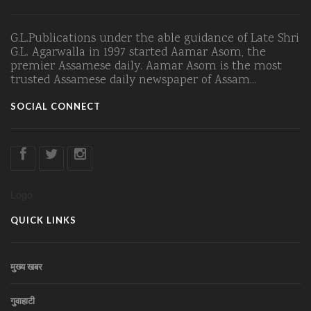
G.L.Publications under the able guidance of Late Shri
G.L. Agarwalla in 1997 started Aamar Asom, the
premier Assamese daily. Aamar Asom is the most
trusted Assamese daily newspaper of Assam...
SOCIAL CONNECT
Logo
QUICK LINKS
मुख्य खबर
गुवाहाटी